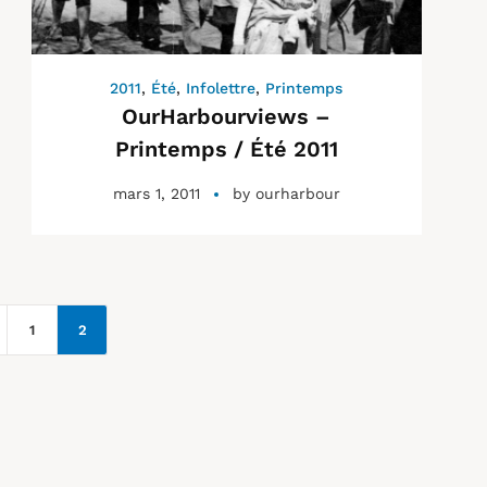
2011
,
Été
,
Infolettre
,
Printemps
OurHarbourviews –
Printemps / Été 2011
mars 1, 2011
by
ourharbour
1
2