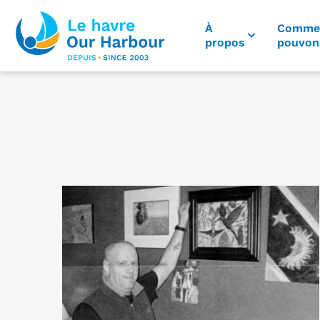
À
Comme
propos
pouvon