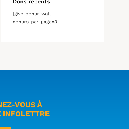
Dons récents
[give_donor_wall
donors_per_page=3]
EZ-VOUS À
 INFOLETTRE